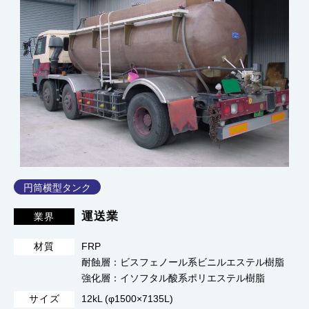
円筒横型タンク
運送業
業界
FRP
材質
耐蝕層：ビスフェノール系ビニルエステル樹脂
強化層：イソフタル酸系ポリエステル樹脂
12kL (φ1500×7135L)
サイズ