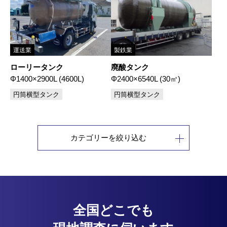
運送業
製鉄業
ローリータンク
廃酸タンク
Φ1400×2900L (4600L)
Φ2400×6540L (30㎥)
円筒横型タンク
円筒横型タンク
カテゴリーを絞り込む
全国どこでも