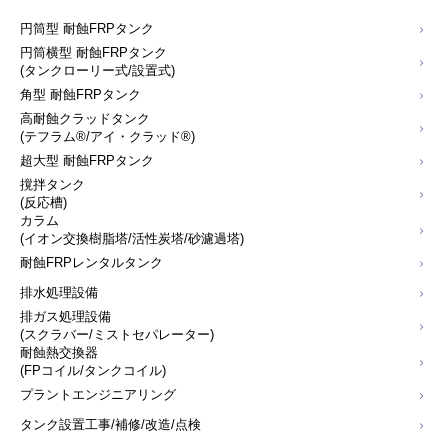
円筒型 耐蝕FRPタンク
円筒横型 耐蝕FRPタンク
(タンクローリー式/設置式)
角型 耐蝕FRPタンク
高耐蝕クラッドタンク
(テフラム®/アイ・クラッド®)
超大型 耐蝕FRPタンク
撹拌タンク
(反応槽)
カラム
(イオン交換樹脂塔/活性炭塔/砂濾過塔)
耐蝕FRPレンタルタンク
排水処理設備
排ガス処理設備
(スクラバー/ミストセパレーター)
耐蝕熱交換器
(FPコイル/タンクコイル)
プラントエンジニアリング
タンク設置工事/補修/改造/点検