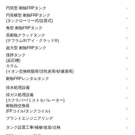
円筒型 耐蝕FRPタンク
円筒横型 耐蝕FRPタンク
(タンクローリー式/設置式)
角型 耐蝕FRPタンク
高耐蝕クラッドタンク
(テフラム®/アイ・クラッド®)
超大型 耐蝕FRPタンク
撹拌タンク
(反応槽)
カラム
(イオン交換樹脂塔/活性炭塔/砂濾過塔)
耐蝕FRPレンタルタンク
排水処理設備
排ガス処理設備
(スクラバー/ミストセパレーター)
耐蝕熱交換器
(FPコイル/タンクコイル)
プラントエンジニアリング
タンク設置工事/補修/改造/点検