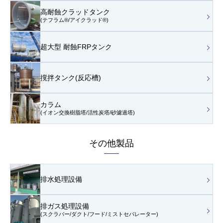
高耐蝕クラッドタンク
(テフラム®/アイクラッド®)
超大型 耐蝕FRPタンク
撹拌タンク(反応槽)
カラム
(イオン交換樹脂塔/活性炭塔/砂濾過塔)
その他製品
排水処理設備
排ガス処理設備
(スクラバー/ダクト/フード/
ミストセパレーター)