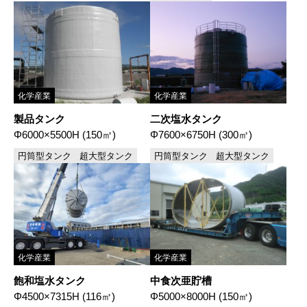
化学産業
化学産業
製品タンク
二次塩水タンク
Φ6000×5500H (150㎥)
Φ7600×6750H (300㎥)
円筒型タンク
超大型タンク
円筒型タンク
超大型タンク
化学産業
化学産業
飽和塩水タンク
中食次亜貯槽
Φ4500×7315H (116㎥)
Φ5000×8000H (150㎥)