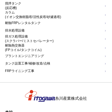
撹拌タンク
(反応槽)
カラム
(イオン交換樹脂塔/活性炭塔/砂濾過塔)
耐蝕FRPレンタルタンク
排水処理設備
排ガス処理設備
(スクラバー/ミストセパレーター)
耐蝕熱交換器
(FPコイル/タンクコイル)
プラントエンジニアリング
タンク設置工事/補修/改造/点検
FRPライニング工事
糸川産業株式会社