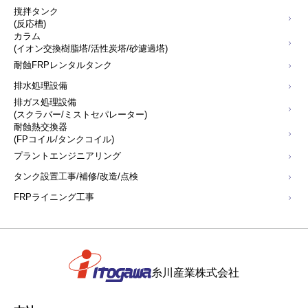
撹拌タンク
(反応槽)
カラム
(イオン交換樹脂塔/活性炭塔/砂濾過塔)
耐蝕FRPレンタルタンク
排水処理設備
排ガス処理設備
(スクラバー/ミストセパレーター)
耐蝕熱交換器
(FPコイル/タンクコイル)
プラントエンジニアリング
タンク設置工事/補修/改造/点検
FRPライニング工事
糸川産業株式会社