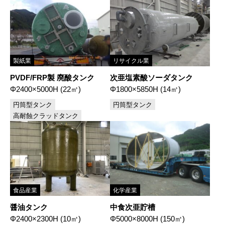
製紙業
リサイクル業
PVDF/FRP製 廃酸タンク
次亜塩素酸ソーダタンク
Φ2400×5000H (22㎥)
Φ1800×5850H (14㎥)
円筒型タンク
円筒型タンク
高耐蝕クラッドタンク
食品産業
化学産業
醤油タンク
中食次亜貯槽
Φ2400×2300H (10㎥)
Φ5000×8000H (150㎥)