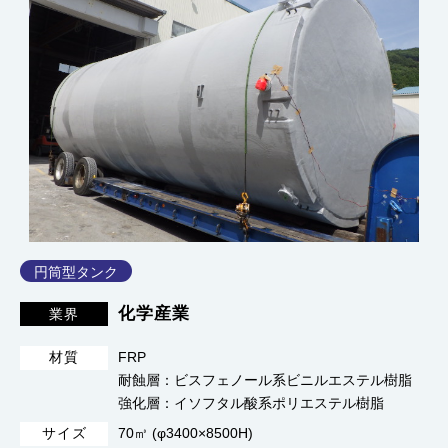
円筒型タンク
化学産業
業界
FRP
材質
耐蝕層：ビスフェノール系ビニルエステル樹脂
強化層：イソフタル酸系ポリエステル樹脂
70㎥ (φ3400×8500H)
サイズ