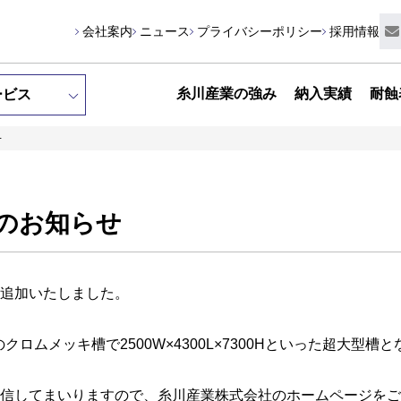
会社案内
ニュース
プライバシーポリシー
採用情報
糸川産業の強み
納入実績
耐蝕
ービス
せ
のお知らせ
追加いたしました。
のクロムメッキ槽で2500W×4300L×7300Hといった超大型槽
信してまいりますので、糸川産業株式会社のホームページをご